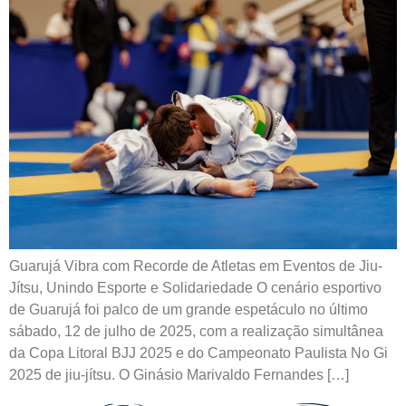
Guarujá Vibra com Recorde de Atletas em Eventos de Jiu-
Jítsu, Unindo Esporte e Solidariedade O cenário esportivo
de Guarujá foi palco de um grande espetáculo no último
sábado, 12 de julho de 2025, com a realização simultânea
da Copa Litoral BJJ 2025 e do Campeonato Paulista No Gi
2025 de jiu-jítsu. O Ginásio Marivaldo Fernandes […]