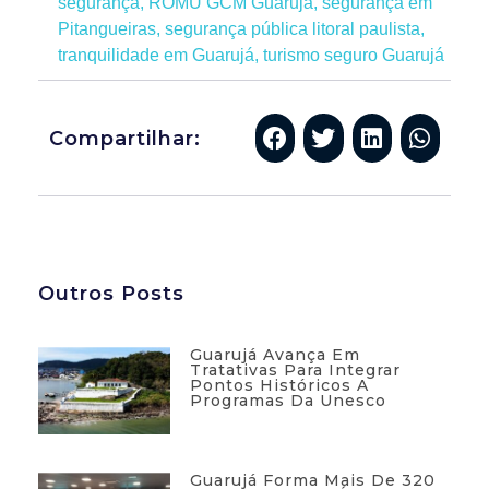
segurança
,
ROMU GCM Guarujá
,
segurança em
Pitangueiras
,
segurança pública litoral paulista
,
tranquilidade em Guarujá
,
turismo seguro Guarujá
Compartilhar:
Outros Posts
Guarujá Avança Em
Tratativas Para Integrar
Pontos Históricos A
Programas Da Unesco
Guarujá Forma Mais De 320