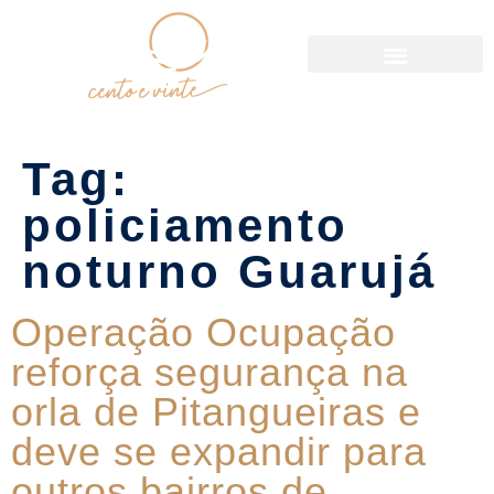
Política de Reservas
Tag:
policiamento
noturno Guarujá
Operação Ocupação
reforça segurança na
orla de Pitangueiras e
deve se expandir para
outros bairros de