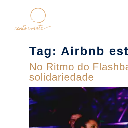
Home
Tag:
Airbnb est
No Ritmo do Flashb
solidariedade