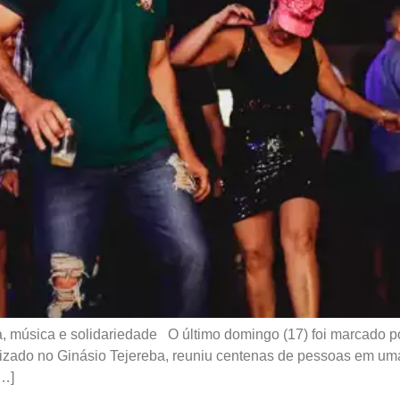
 música e solidariedade O último domingo (17) foi marcado p
izado no Ginásio Tejereba, reuniu centenas de pessoas em uma 
[…]