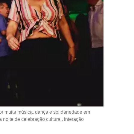
or muita música, dança e solidariedade em
noite de celebração cultural, interação