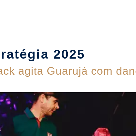
Suítes
Pet Friendly
Política de Reservas
Blog
ratégia 2025
ack agita Guarujá com dan