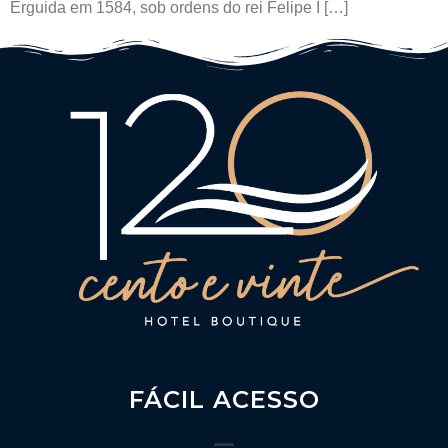
Erguida em 1584, sob ordens do rei Felipe I […]
FÁCIL ACESSO