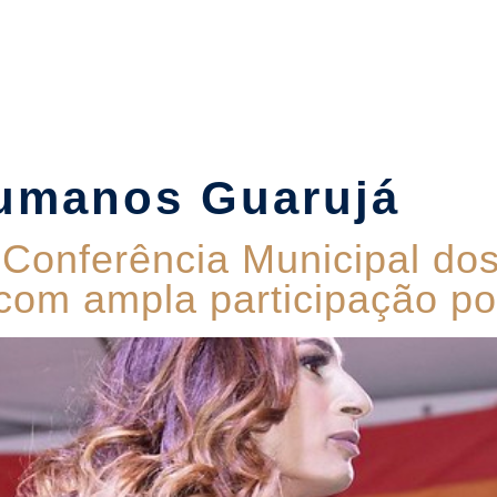
Suítes
Pet Friendly
Política de Reservas
Blog
humanos Guarujá
 Conferência Municipal dos
com ampla participação po