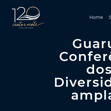
Home
Guaru
Confer
dos
Diversi
ampla