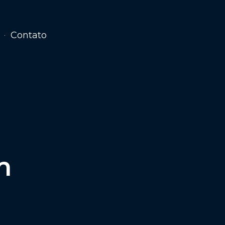
Contato
l
m