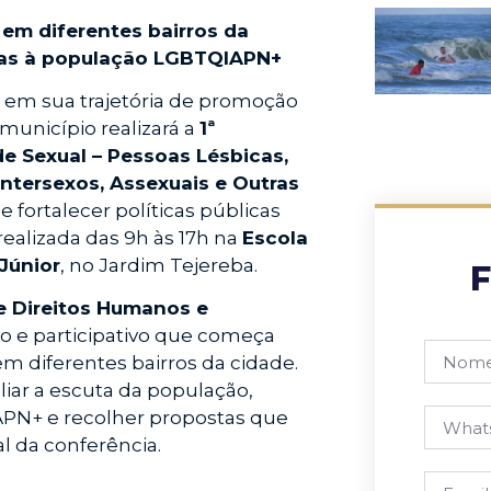
 em diferentes bairros da
tadas à população LGBTQIAPN+
o em sua trajetória de promoção
município realizará a
1ª
de Sexual – Pessoas Lésbicas,
 Intersexos, Assexuais e Outras
e fortalecer políticas públicas
realizada das 9h às 17h na
Escola
Júnior
, no Jardim Tejereba.
F
de Direitos Humanos e
ivo e participativo que começa
m diferentes bairros da cidade.
iar a escuta da população,
N+ e recolher propostas que
l da conferência.