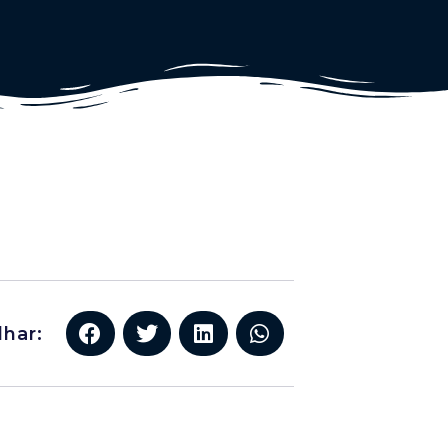
lhar: