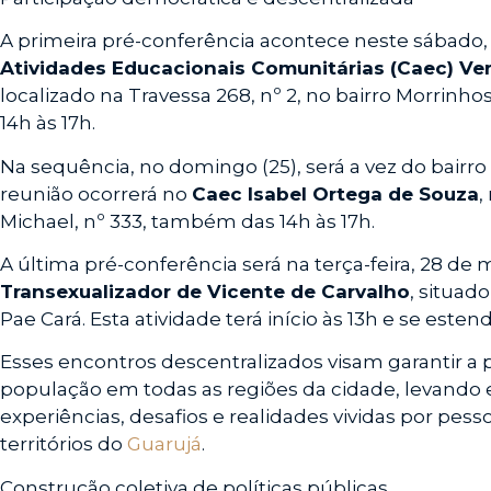
A primeira pré-conferência acontece neste sábado,
Atividades Educacionais Comunitárias (Caec) Ve
localizado na Travessa 268, nº 2, no bairro Morrinho
14h às 17h.
Na sequência, no domingo (25), será a vez do bairro
reunião ocorrerá no
Caec Isabel Ortega de Souza
,
Michael, nº 333, também das 14h às 17h.
A última pré-conferência será na terça-feira, 28 de 
Transexualizador de Vicente de Carvalho
, situad
Pae Cará. Esta atividade terá início às 13h e se estend
Esses encontros descentralizados visam garantir a p
população em todas as regiões da cidade, levando 
experiências, desafios e realidades vividas por pe
territórios do
Guarujá
.
Construção coletiva de políticas públicas