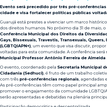
Evento será precedido por três pré-conferências
cidade e visa fortalecer políticas públicas vol
Guarujá está prestes a vivenciar um marco históric
dos direitos humanos. No próximo dia 31 de maio, o 
Conferência Municipal dos Direitos da Diversida
Gays, Bissexuais, Travestis, Transexuais, Queers,
(LGBTQIAPN+)
, um evento que visa discutir, propor 
voltadas para esta comunidade. A conferência será 
Municipal Professor Antônio Ferreira de Almeida 
O evento, coordenado pela
Secretaria Municipal 
Cidadania (Sedhuci)
, é fruto de um trabalho colet
com três
pré-conferências regionais
, agendadas e
As pré-conferências têm como papel principal ampl
promover o engajamento da comunidade LGBTQIAP
serão apresentadas e debatidas na plenária principa
Participação democrática e descentralizada