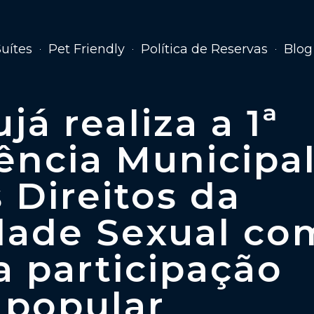
Suítes
Pet Friendly
Política de Reservas
Blog
já realiza a 1ª
ência Municipa
 Direitos da
dade Sexual co
 participação
popular