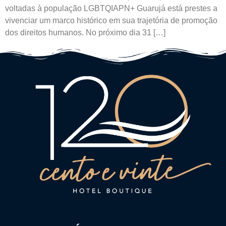
voltadas à população LGBTQIAPN+ Guarujá está prestes a
vivenciar um marco histórico em sua trajetória de promoção
dos direitos humanos. No próximo dia 31 […]