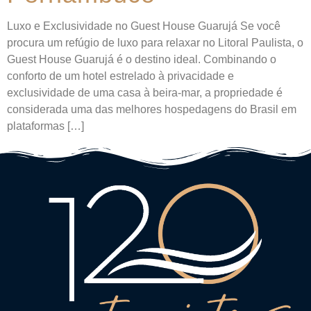
Luxo e Exclusividade no Guest House Guarujá Se você
procura um refúgio de luxo para relaxar no Litoral Paulista, o
Guest House Guarujá é o destino ideal. Combinando o
conforto de um hotel estrelado à privacidade e
exclusividade de uma casa à beira-mar, a propriedade é
considerada uma das melhores hospedagens do Brasil em
plataformas […]