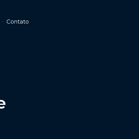
Contato
m
e