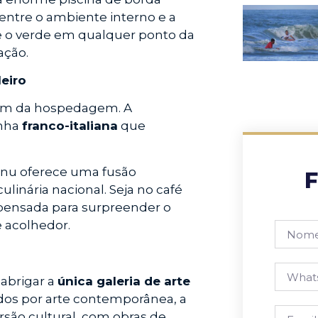
 entre o ambiente interno e a
e o verde em qualquer ponto da
ação.
eiro
lém da hospedagem. A
inha
franco-italiana
que
enu oferece uma fusão
F
culinária nacional. Seja no café
 pensada para surpreender o
 acolhedor.
 abrigar a
única galeria de arte
ados por arte contemporânea, a
são cultural, com obras de