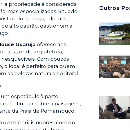
r, a propriedade é considerada
Outros Po
ormas especializadas. Situado
postais do
Guarujá
, o local se
e de alto padrão, gastronomia
aço.
House Guarujá
oferece aos
ciada, onde arquitetura,
s inesquecíveis. Com poucos
o, o local é perfeito para quem
m as belezas naturais do litoral.
a
 um espetáculo à parte.
arece flutuar sobre a paisagem,
ante da Praia de Pernambuco.
o de materiais nobres, como o
 à enorme piscina de borda