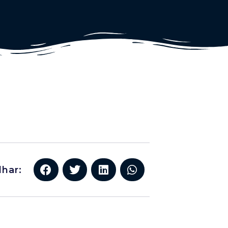
lhar: