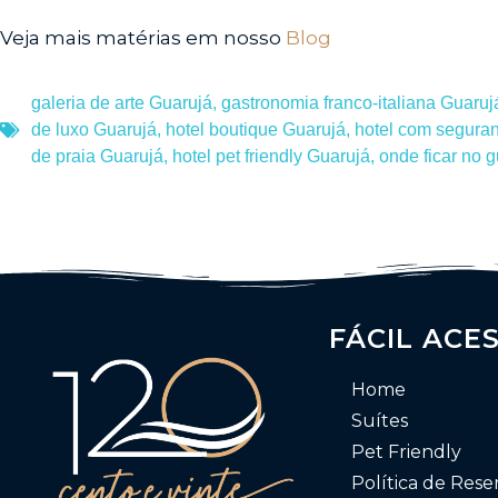
Veja mais matérias em nosso
Blog
galeria de arte Guarujá
,
gastronomia franco-italiana Guaruj
de luxo Guarujá
,
hotel boutique Guarujá
,
hotel com segura
de praia Guarujá
,
hotel pet friendly Guarujá
,
onde ficar no 
FÁCIL ACE
Home
Suítes
Pet Friendly
Política de Rese