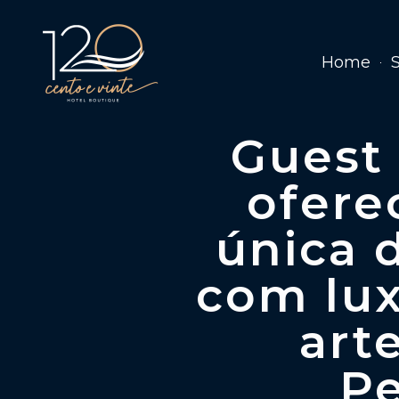
Home
Guest
ofere
única
com lux
art
P