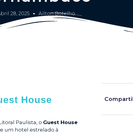
bril 28, 2025
Ailton Botelho
uest House
Comparti
itoral Paulista, o
Guest House
e um hotel estrelado à