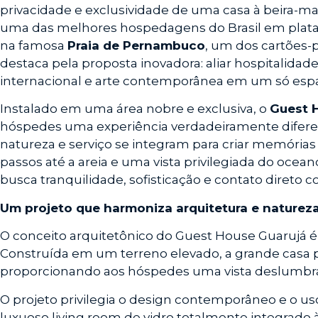
privacidade e exclusividade de uma casa à beira-ma
uma das melhores hospedagens do Brasil em plataf
na famosa
Praia de Pernambuco
, um dos cartões-
destaca pela proposta inovadora: aliar hospitalidad
internacional e arte contemporânea em um só esp
Instalado em uma área nobre e exclusiva, o
Guest 
hóspedes uma experiência verdadeiramente diferen
natureza e serviço se integram para criar memória
passos até a areia e uma vista privilegiada do ocean
busca tranquilidade, sofisticação e contato direto co
Um projeto que harmoniza arquitetura e naturez
O conceito arquitetônico do Guest House Guarujá é
Construída em um terreno elevado, a grande casa p
proporcionando aos hóspedes uma vista deslumbr
O projeto privilegia o design contemporâneo e o us
luxuoso living room de vidro totalmente integrado