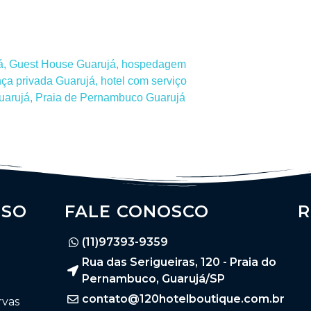
á
,
Guest House Guarujá
,
hospedagem
nça privada Guarujá
,
hotel com serviço
guarujá
,
Praia de Pernambuco Guarujá
SSO
FALE CONOSCO
R
(11)97393-9359
Rua das Serigueiras, 120 - Praia do
Pernambuco, Guarujá/SP
contato@120hotelboutique.com.br
rvas