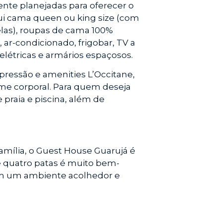
te planejadas para oferecer o
ui cama queen ou king size (com
elas), roupas de cama 100%
 ar-condicionado, frigobar, TV a
 elétricas e armários espaçosos.
pressão e amenities L’Occitane,
me corporal. Para quem deseja
e praia e piscina, além de
mília, o Guest House Guarujá é
de quatro patas é muito bem-
 em um ambiente acolhedor e