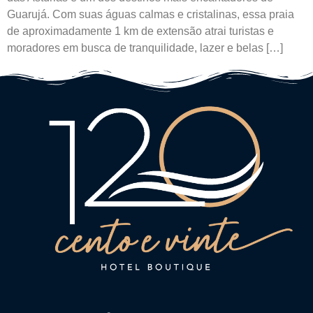
Guarujá. Com suas águas calmas e cristalinas, essa praia
de aproximadamente 1 km de extensão atrai turistas e
moradores em busca de tranquilidade, lazer e belas […]