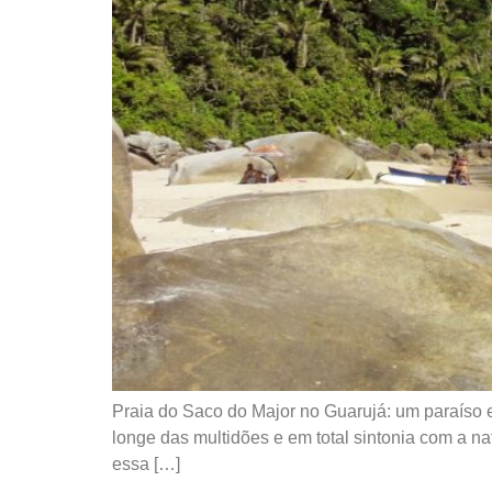
Praia do Saco do Major no Guarujá: um paraíso
longe das multidões e em total sintonia com a n
essa […]