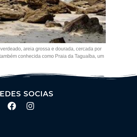
sverdeado, areia grossa e dourada, cercada por
o, também conhecida como Praia da Taguaíba, um
EDES SOCIAS