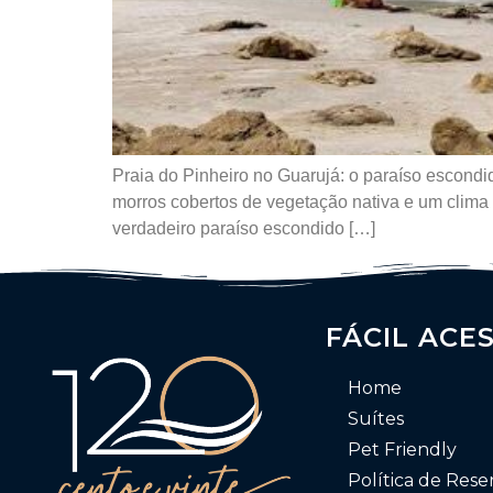
Praia do Pinheiro no Guarujá: o paraíso escondi
morros cobertos de vegetação nativa e um clima
verdadeiro paraíso escondido […]
FÁCIL ACE
Home
Suítes
Pet Friendly
Política de Rese