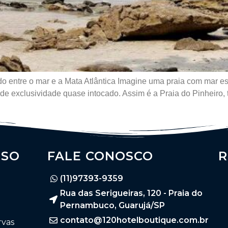
do entre o mar e a Mata Atlântica Imagine uma praia com mar e
 de exclusividade quase intocado. Assim é a Praia do Pinheir
SSO
FALE CONOSCO
R
(11)97393-9359
Rua das Serigueiras, 120 - Praia do
Pernambuco, Guarujá/SP
contato@120hotelboutique.com.br
rvas