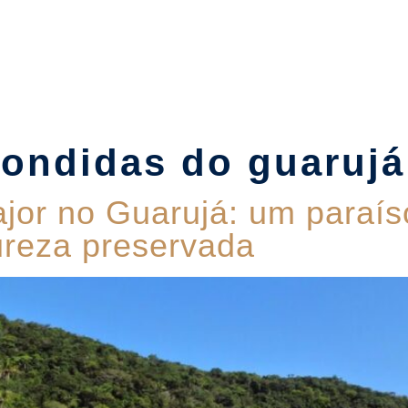
Suítes
Pet Friendly
Política de Reservas
Blog
condidas do guarujá
ajor no Guarujá: um paraí
ureza preservada