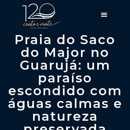
Política de Reservas
Praia do Saco
do Major no
Guarujá: um
paraíso
escondido com
águas calmas e
natureza
preservada