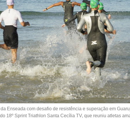
rla da Enseada com desafio de resistência e superação em Guaru
o 18º Sprint Triathlon Santa Cecília TV, que reuniu atletas ama