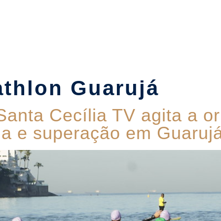
Suítes
Pet Friendly
Política de Reservas
Blog
athlon Guarujá
 Santa Cecília TV agita a 
cia e superação em Guaruj