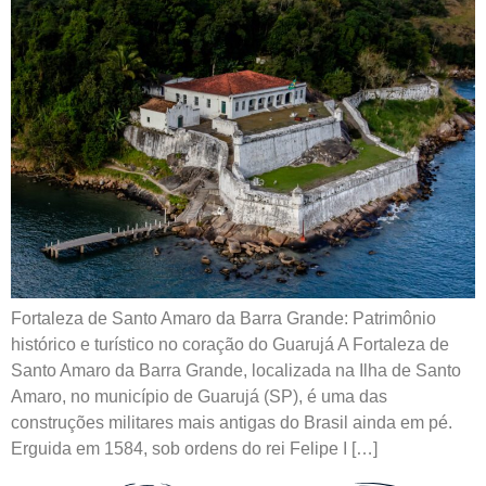
Fortaleza de Santo Amaro da Barra Grande: Patrimônio
histórico e turístico no coração do Guarujá A Fortaleza de
Santo Amaro da Barra Grande, localizada na Ilha de Santo
Amaro, no município de Guarujá (SP), é uma das
construções militares mais antigas do Brasil ainda em pé.
Erguida em 1584, sob ordens do rei Felipe I […]