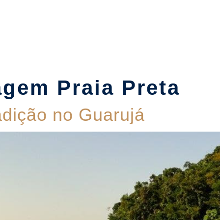
Suítes
Pet Friendly
Política de Reservas
Blog
agem Praia Preta
radição no Guarujá