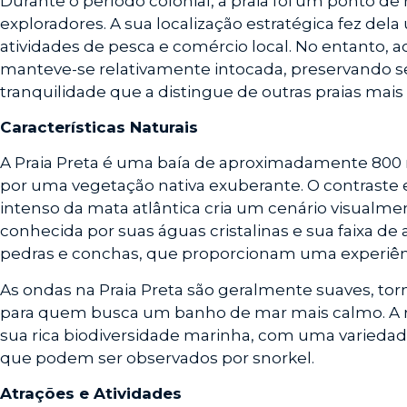
Durante o período colonial, a praia foi um ponto de
exploradores. A sua localização estratégica fez del
atividades de pesca e comércio local. No entanto, ao
manteve-se relativamente intocada, preservando s
tranquilidade que a distingue de outras praias ma
Características Naturais
A Praia Preta é uma baía de aproximadamente 800
por uma vegetação nativa exuberante. O contraste e
intenso da mata atlântica cria um cenário visualme
conhecida por suas águas cristalinas e sua faixa de
pedras e conchas, que proporcionam uma experiênc
As ondas na Praia Preta são geralmente suaves, torn
para quem busca um banho de mar mais calmo. A 
sua rica biodiversidade marinha, com uma variedade
que podem ser observados por snorkel.
Atrações e Atividades