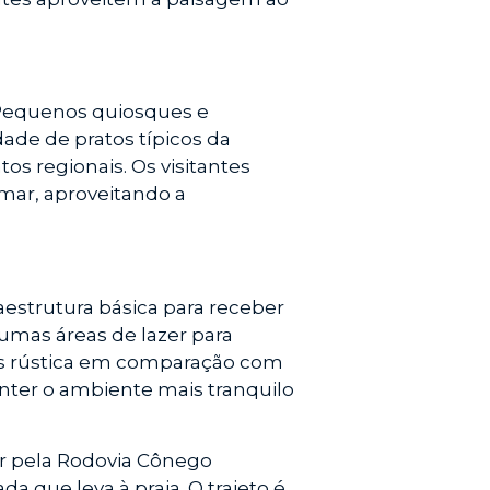
. Pequenos quiosques e
ade de pratos típicos da
tos regionais. Os visitantes
mar, aproveitando a
raestrutura básica para receber
gumas áreas de lazer para
ais rústica em comparação com
anter o ambiente mais tranquilo
uir pela Rodovia Cônego
a que leva à praia. O trajeto é