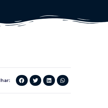
lhar: