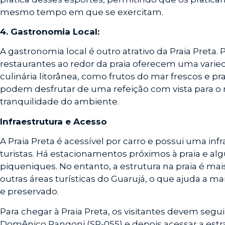
mesmo tempo em que se exercitam.
4. Gastronomia Local:
A gastronomia local é outro atrativo da Praia Preta
restaurantes ao redor da praia oferecem uma varied
culinária litorânea, como frutos do mar frescos e pra
podem desfrutar de uma refeição com vista para o 
tranquilidade do ambiente.
Infraestrutura e Acesso
A Praia Preta é acessível por carro e possui uma inf
turistas. Há estacionamentos próximos à praia e al
piqueniques. No entanto, a estrutura na praia é m
outras áreas turísticas do Guarujá, o que ajuda a m
e preservado.
Para chegar à Praia Preta, os visitantes devem seg
Domênico Rangoni (SP-055) e depois acessar a estrad