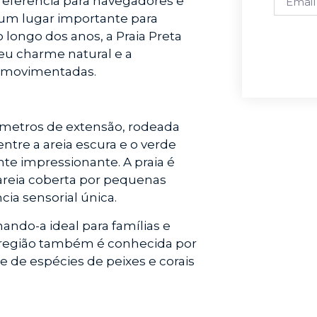
 referência para navegadores e
a um lugar importante para
 longo dos anos, a Praia Preta
eu charme natural e a
is movimentadas.
 metros de extensão, rodeada
ntre a areia escura e o verde
nte impressionante. A praia é
 areia coberta por pequenas
ia sensorial única.
ando-a ideal para famílias e
região também é conhecida por
 de espécies de peixes e corais