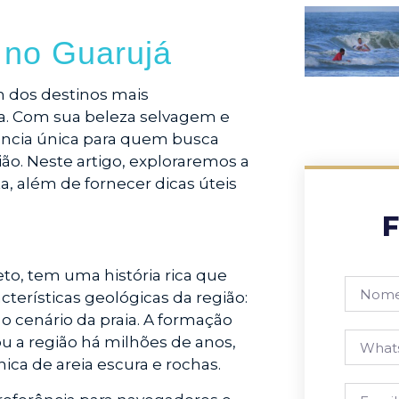
o no Guarujá
um dos destinos mais
ta. Com sua beleza selvagem e
iência única para quem busca
ião. Neste artigo, exploraremos a
eta, além de fornecer dicas úteis
F
to, tem uma história rica que
terísticas geológicas da região:
o cenário da praia. A formação
ou a região há milhões de anos,
a de areia escura e rochas.