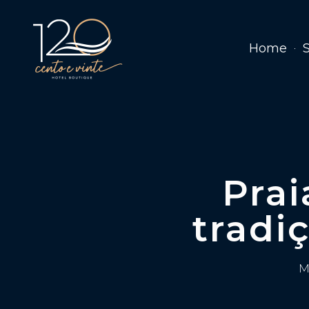
Home
Prai
tradi
M